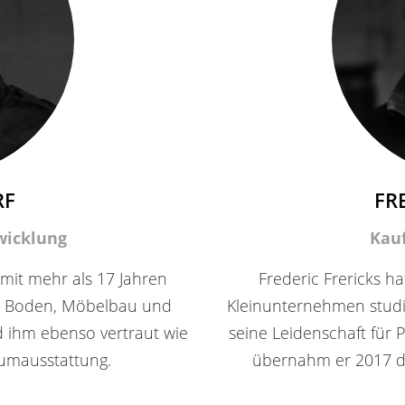
RF
FR
wicklung
Kau
 mit mehr als 17 Jahren
Frederic Frericks h
nd Boden, Möbelbau und
Kleinunternehmen studi
 ihm ebenso vertraut wie
seine Leidenschaft für
umausstattung.
übernahm er 2017 di